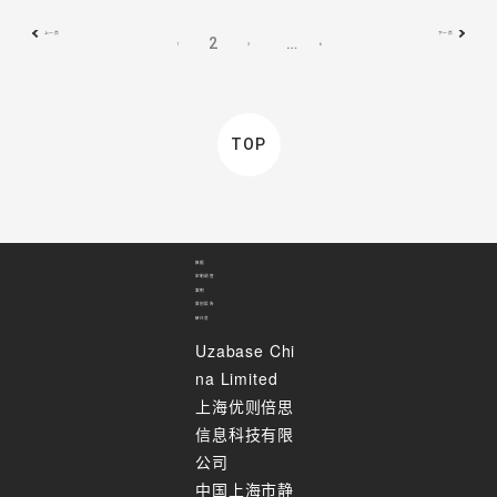
上一页
下一页
2
…
1
3
6
TOP
数据
定制调查
案例
原创报告
研讨会
Uzabase Chi
na Limited
上海优则倍思
信息科技有限
公司
中国上海市静