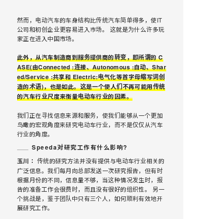
然而，电动汽车的车身结构比传统汽车简单得多，使IT
公司和初创企业更容易进入巿场。 这就是为什么许多玩
家正在进入中国市场。
此外，从汽车制造商到服务提供商的转变，即所谓的 C
ASE(由Connected :连接、Autonomous :自动、Shar
ed/Service :共享和 Electric:电气化等首字母缩写词创
造的术语)，也是如此。这是一个使人们不再可能用传统
的汽车行业尺度来衡量电动车行业的因素。
我们正在寻找信息来源和服务，使我们能够从一个更加
鸟瞰的宏观角度来研究电动车行业，而不是仅仅从汽车
行业的角度。
Speeda对研究工作有什么影响?
玉川：
传统的研究方法并没有提供与电动车行业相关的
广泛信息。我们每月向总部发送一次研究报告，但有时
根据月份的不同，信息量不够，当这种情况发生时，报
告的准备工作会很费时，而且没有很好的组织性。 另一
个挑战是，鉴于团队中只有三个人，如何顺利有效地开
展研究工作。