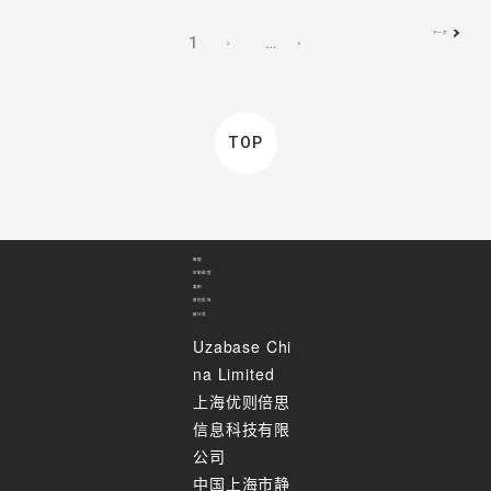
下一页
1
…
2
6
TOP
数据
定制调查
案例
原创报告
研讨会
Uzabase Chi
na Limited
上海优则倍思
信息科技有限
公司
中国上海市静