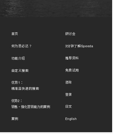
首页
研讨会
何为
？
3分钟了解Speeda
思必达
推荐资料
功能介绍
免费试用
自定义搜索
咨询
优势1：
精准且快速的搜索
登录
优势2：
日文
销售・强化营销能力的案例
English
案例