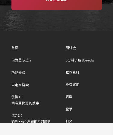
首页
研讨会
何为
？
3分钟了解Speeda
思必达
推荐资料
功能介绍
免费试用
自定义搜索
咨询
优势1：
精准且快速的搜索
登录
优势2：
日文
销售・强化营销能力的案例
English
案例